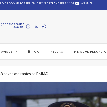
PO DE BOMBEIROS
PERÍCIA OFICIAL
DETRAN
DEFESA CIVIL
WEBMAIL
iga nossas redes
sociais:
AVISOS
T C O
PREGÃO
DISQUE DENÚNCIA
 48 novos aspirantes da PMMA"