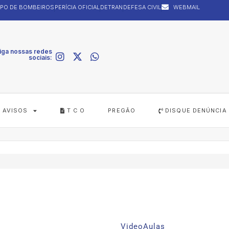
PO DE BOMBEIROS
PERÍCIA OFICIAL
DETRAN
DEFESA CIVIL
WEBMAIL
iga nossas redes
sociais:
AVISOS
T C O
PREGÃO
DISQUE DENÚNCIA
VideoAulas