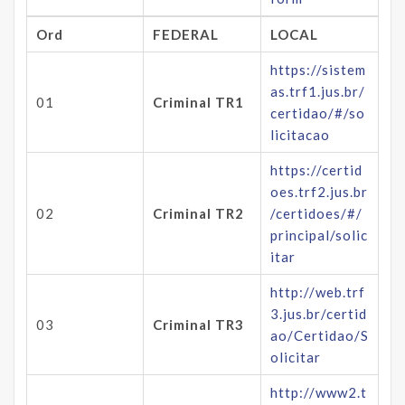
Ord
FEDERAL
LOCAL
https://sistem
as.trf1.jus.br/
01
Criminal TR1
certidao/#/so
licitacao
https://certid
oes.trf2.jus.br
02
Criminal TR2
/certidoes/#/
principal/solic
itar
http://web.trf
3.jus.br/certid
03
Criminal TR3
ao/Certidao/S
olicitar
http://www2.t