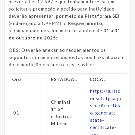
prever a Lei 12.597 e que tenham interesse em
solicitar a promoção a pedido para inatividade,
deverão apresentar,
por meio da Plataforma SEI
(endereçado à CPPPM), o
Requerimento
,
acompanhado dos documentos abaixo, de
01 a
31
de outubro de 2025
:
OBS: Deverão anexar ao requerimentos os
seguintes documentos dispostos nos links abaixo e
documentação em anexo a este aviso:
Ord
ESTADUAL
LOCAL
https://jurisc
onsult.tjma.ju
Criminal
s.br/#/certida
1º,
2°
01
o-generate-
e Justiça
state-
Militar
certificate-
form