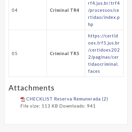
rf4.jus.br/trf4
04
Criminal TR4
/processos/ce
rtidao/index.p
hp
https://certid
oes.trf5.jus.br
/certidoes202
05
Criminal TR5
2/paginas/cer
tidaocriminal.
faces
Attachments
CHECKLIST Reserva Remunerada (2)
File size:
113 KB
Downloads:
941