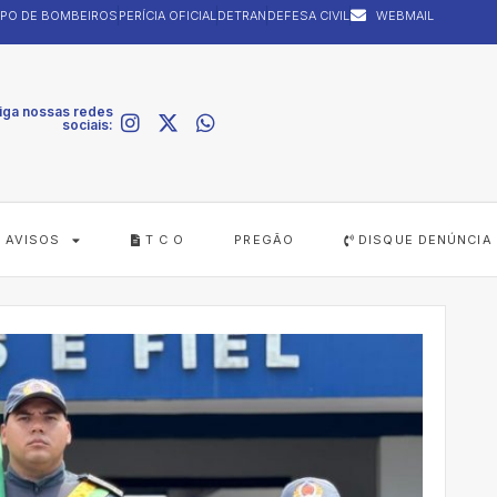
PO DE BOMBEIROS
PERÍCIA OFICIAL
DETRAN
DEFESA CIVIL
WEBMAIL
iga nossas redes
sociais:
AVISOS
T C O
PREGÃO
DISQUE DENÚNCIA