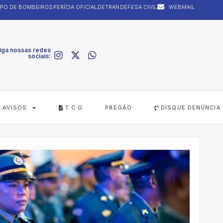
PO DE BOMBEIROS
PERÍCIA OFICIAL
DETRAN
DEFESA CIVIL
WEBMAIL
iga nossas redes
sociais:
AVISOS
T C O
PREGÃO
DISQUE DENÚNCIA