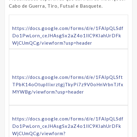
Cabo de Guerra, Tiro, Futsal e Basquete.
https://docs.google.com/forms/d/e/1FAIpQLSdf
Do1PwLorn_ceJHAsgSx2aZ4o1llC9KIahUrDFk
WjCUmQCg/viewform?usp=header
https://docs.google.com/forms/d/e/1FAIpQLSft
TPbK14oOtuplIixrztgjTkyPi7z9V0oHnVrbnTJfx
MYWBg/viewform?usp=header
https://docs.google.com/forms/d/e/1FAIpQLSdf
Do1PwLorn_ceJHAsgSx2aZ4o1llC9KIahUrDFk
WjCUmQCg/viewform?