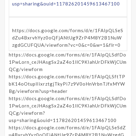
usp=sharing&ouid=117826201459613467100
https://docs.google.com/forms/d/e/1FAIpQLSeS
dZu4BxrvhYyz0oQFjANtUg9ZrP4M8Y2B1NuW
zgdGCUFQUA/viewform?vc=0&c=0&w=1&flr=0
https://docs.google.com/forms/d/e/1FAIpQLSdfDo
1PwLorn_ceJHAsgSx2aZ4o1llC9KIahUrDFkWjCUm
QCg/viewform
https://docs.google.com/forms/d/e/1FAIpQLSftTP
bK14oOtuplIixrztgjTkyPi7z9V0oHnVrbnTJfxMYW
Bg/viewform?usp=header
https://docs.google.com/forms/d/e/1FAIpQLSdfDo
1PwLorn_ceJHAsgSx2aZ4o1llC9KIahUrDFkWjCUm
QCg/viewform?
usp=sharing&ouid=117826201459613467100
https://docs.google.com/forms/d/e/1FAIpQLSeSdZ
u4BxrvhYyz0oQFjANtUg9ZrP4M8Y2B1NuWzgdG