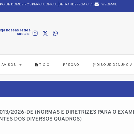
PO DE BOMBEIROS
PERÍCIA OFICIAL
DETRAN
DEFESA CIVIL
WEBMAIL
iga nossas redes
sociais:
AVISOS
T C O
PREGÃO
DISQUE DENÚNCIA
 013/2026-DE (NORMAS E DIRETRIZES PARA O EXAM
ENTES DOS DIVERSOS QUADROS)