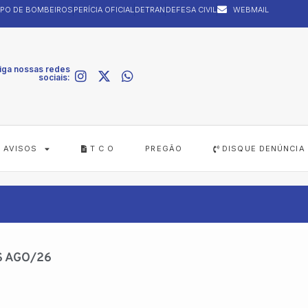
PO DE BOMBEIROS
PERÍCIA OFICIAL
DETRAN
DEFESA CIVIL
WEBMAIL
iga nossas redes
sociais:
AVISOS
T C O
PREGÃO
DISQUE DENÚNCIA
S AGO/26