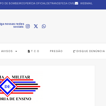
PO DE BOMBEIROS
PERÍCIA OFICIAL
DETRAN
DEFESA CIVIL
WEBMAIL
iga nossas redes
sociais:
AVISOS
T C O
PREGÃO
DISQUE DENÚNCIA