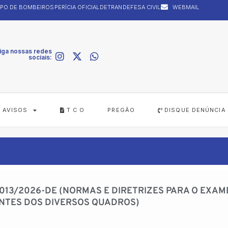
PO DE BOMBEIROS
PERÍCIA OFICIAL
DETRAN
DEFESA CIVIL
WEBMAIL
iga nossas redes
sociais:
AVISOS
T C O
PREGÃO
DISQUE DENÚNCIA
 013/2026-DE (NORMAS E DIRETRIZES PARA O EXAM
ENTES DOS DIVERSOS QUADROS)