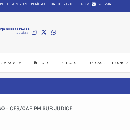
PO DE BOMBEIROS
PERÍCIA OFICIAL
DETRAN
DEFESA CIVIL
WEBMAIL
iga nossas redes
sociais:
AVISOS
T C O
PREGÃO
DISQUE DENÚNCIA
O – CFS/CAP PM SUB JUDICE